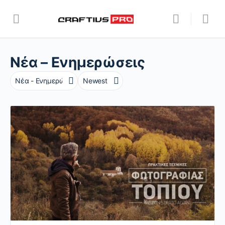
Nέα – Ενημερώσεις
Category
Sort
by