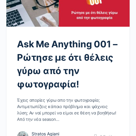
Ask Me Anything 001 –
Ρώτησε με ότι θέλεις
γύρω από την
φωτογραφία!
Έχεις απορίες γύρω απο την φωτογραφία;
Αντιμετωπίζεις κάποιο πρόβλημα και ψάχνεις
λύση; Αν ναί μπορεί να είμαι σε θέση να βοηθήσω!
Από την νέα season…
Stratos Agiani