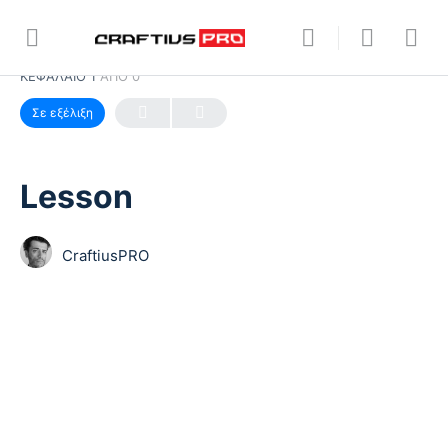
ΚΕΦΆΛΑΙΟ 1
ΑΠΟ 0
Σε εξέλιξη
Lesson
CraftiusPRO