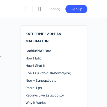
Είσοδος
Sign up
re
ions
ΚΑΤΗΓΟΡΙΕΣ ΔΩΡΕΑΝ
ΜΑΘΗΜΑΤΩΝ
CraftiurPRO QnA
α
How I Edit
How I Shot It
Live Σεμινάρια Φωτογραφίας
Nέα – Ενημερώσεις
Photo Tips
Replays Live Σεμιναρίων
Why It Works