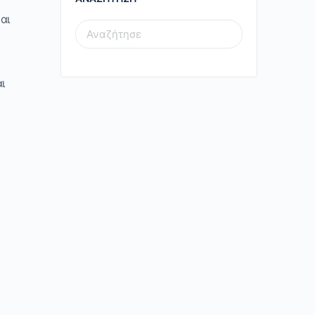
αι
SEARCH
FOR:
ι