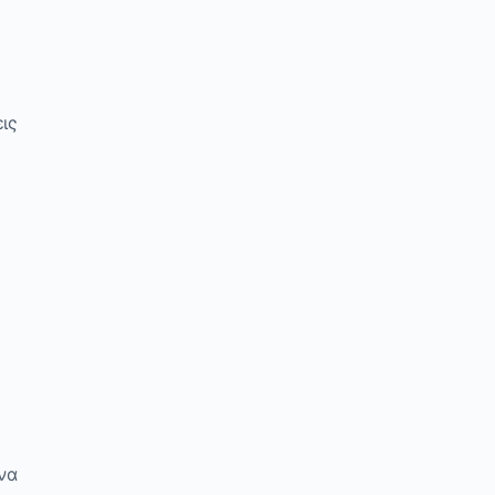
ις
να