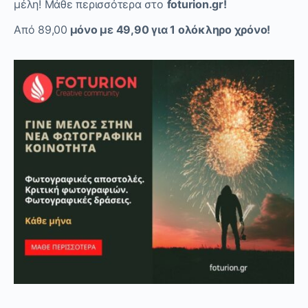
μέλη! Μάθε περισσότερα στο
foturion
.
gr
!
Από 89,00
μόνο με 49,90 για 1 ολόκληρο χρόνο!