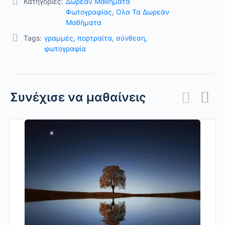
Κατηγορίες:
Δωρεάν Μαθήματα
Φωτογραφίας
,
Ολα Τα Δωρεάν
Μαθήματα
Tags:
γραμμές
,
πορτραίτα
,
σύνθεση
,
φωτογραφία
Συνέχισε να μαθαίνεις