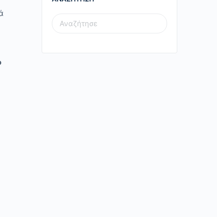
ά
SEARCH
FOR:
ο