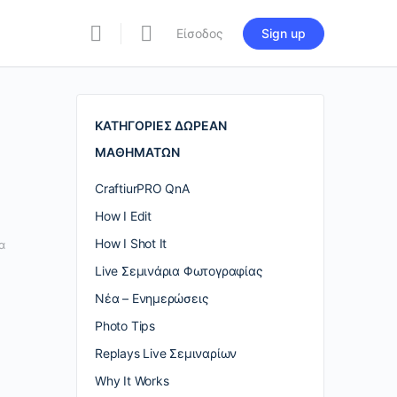
Είσοδος
Sign up
re
ions
ΚΑΤΗΓΟΡΙΕΣ ΔΩΡΕΑΝ
ΜΑΘΗΜΑΤΩΝ
CraftiurPRO QnA
How I Edit
How I Shot It
α
Live Σεμινάρια Φωτογραφίας
Nέα – Ενημερώσεις
Photo Tips
Replays Live Σεμιναρίων
Why It Works