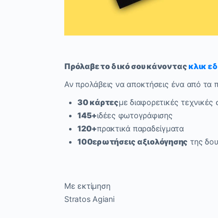
Πρόλαβε το δικό σου κάνοντας
κλικ ε
Αν προλάβεις να αποκτήσεις ένα από τα 
30 κάρτες
με διαφορετικές τεχνικές
145+
ιδέες φωτογράφισης
120+
πρακτικά παραδείγματα
100
ερωτήσεις αξιολόγησης
της δου
Με εκτίμηση
Stratos Agiani