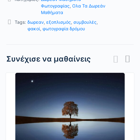
Φωτογραφίας
,
Ολα Τα Δωρεάν
Μαθήματα
Tags:
δωρεαν
,
εξοπλισμός
,
συμβουλές
,
φακοί
,
φωτογραφία δρόμου
Συνέχισε να μαθαίνεις