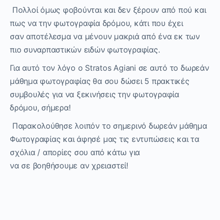
Πολλοί όμως φοβούνται
και
δεν ξέρουν
από
πού και
πως να την φωτογραφία δρόμου, κάτι που έχει
σαν
αποτέλεσμα
να
μένουν μακριά
από
ένα εκ των
π
ιο συναρπαστικ
ών
ειδ
ών
φωτογραφίας.
Για αυτό τον λόγο
o
Stratos
Agiani
σε αυτό το δωρεάν
μάθημα φωτογραφίας
θα σου δώσει 5
πρακτικές
συμβουλές για να ξεκινήσ
εις
την φωτογραφία
δρόμου, σήμερα!
Παρακολο
ύ
θ
η
σε λοιπόν το σημερινό δωρεάν μάθημα
Φωτογραφίας
και
άφησέ
μας τις εντυπώσεις και τα
σχόλια / απορίες
σου
απ
ό
κάτω για
να
σε
βοηθήσουμε αν
χρειαστεί
!