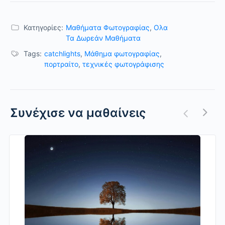
Κατηγορίες:
Μαθήματα Φωτογραφίας
,
Ολα
Τα Δωρεάν Μαθήματα
Tags:
catchlights
,
Μάθημα φωτογραφίας
,
πορτραίτο
,
τεχνικές φωτογράφισης
Συνέχισε να μαθαίνεις