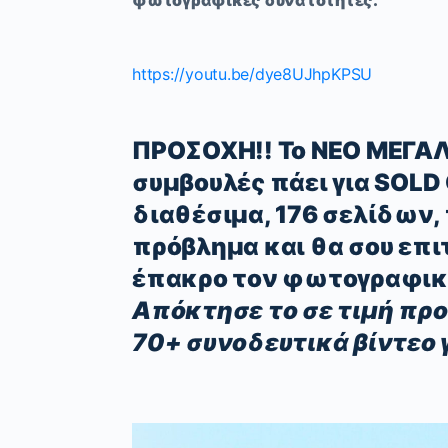
φωτογραφικές δυνατότητες.
https://youtu.be/dye8UJhpKPSU
ΠΡΟΣΟΧΗ!! Το ΝΕΟ ΜΕΓΑΛ
συμβουλές πάει για SOLD
διαθέσιμα, 176 σελίδων,
πρόβλημα και θα σου επι
έπακρο τον φωτογραφικό 
Απόκτησε το σε τιμή πρ
70+ συνοδευτικά βίντεο γ