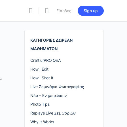
Είσοδος
Sign up
re
ions
ΚΑΤΗΓΟΡΙΕΣ ΔΩΡΕΑΝ
ΜΑΘΗΜΑΤΩΝ
CraftiurPRO QnA
How I Edit
How I Shot It
α
Live Σεμινάρια Φωτογραφίας
Nέα – Ενημερώσεις
Photo Tips
Replays Live Σεμιναρίων
Why It Works