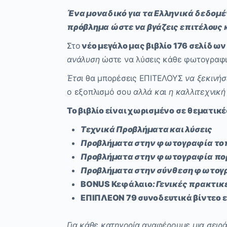
Ένα μοναδικό για τα Ελληνικά δεδομέ
πρόβλημα ώστε να βγάζεις επιτέλους 
Στο
νέο μεγάλο μας βιβλίο 176 σελίδων
ανάλυση
ώστε να λύσεις κάθε φωτογραφι
Έτσι
θα μπορέσεις ΕΠΙΤΕΛΟΥΣ
να ξεκινήσ
ο εξοπλισμό σου
αλλά και η καλλιτεχνική
Το βιβλίο είναι χωρισμένο σε θεματικ
Τεχνικά Προβλήματα και λύσεις
Προβλήματα στην φωτογραφία τοπί
Προβλήματα στην φωτογραφία πορτ
Προβλήματα στην σύνθεση φωτογρ
BONUS Κεφάλαιο
: Γενικές πρακτι
ΕΠΙΠΛΕOΝ 79 συνοδευτικά βίντεο
Για κάθε κατηγορία αναφέρουμε μια σειρά