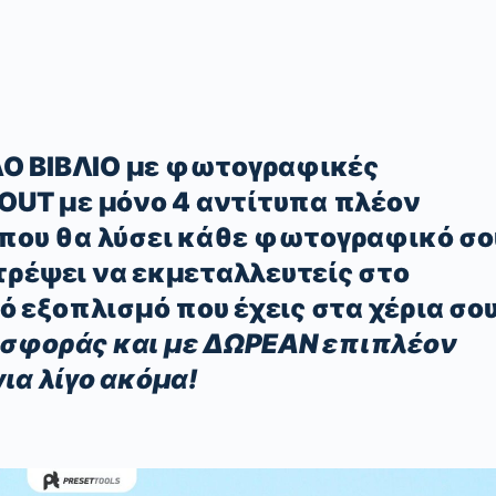
Ο ΒΙΒΛΙΟ με φωτογραφικές
 OUT με μόνο 4 αντίτυπα πλέον
 που θα λύσει κάθε φωτογραφικό σο
τρέψει να εκμεταλλευτείς στο
εξοπλισμό που έχεις στα χέρια σου
οσφοράς και με ΔΩΡΕΑΝ επιπλέον
ια λίγο ακόμα!