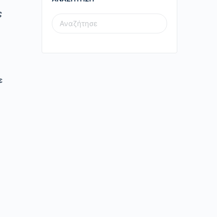
ς
SEARCH
FOR:
ε