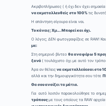
Ακριβοπλήρωσες ( ή όχι δεν έχει σημασία
να εκμεταλλευθείς στο 100%
τις δυνατ
Η απάντηση σίγουρα είναι ναι.
Το κάνεις; Χμ…. Μπορεί και όχι.
Ο λόγος; ΔΕΝ φωτογραφίζεις σε RAW! Και
με:
Στη σημερινό βίντεο
θα αναφέρω 5 πραγ
ξανά
( τουλάχιστο όχι με αυτό τον τρόπο 
Άρα αν θέλεις
να εκμεταλλεύεσαι στο 10
αλλά και την δημιουργικότητα σου τότε
Π
Θα σου ανοίξει τα μάτια.
Για αυτό λοιπόν παρακολούθησε το σημ
τρόπους
με τους οποίους τα RAW αρχεί