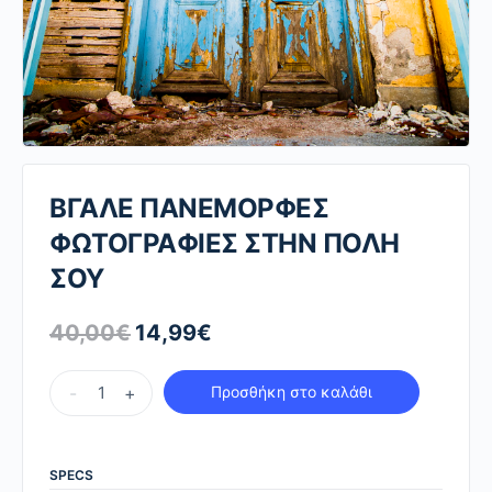
ΒΓΑΛΕ ΠΑΝΕΜΟΡΦΕΣ
ΦΩΤΟΓΡΑΦΙΕΣ ΣΤΗΝ ΠΟΛΗ
ΣΟΥ
40,00
€
14,99
€
Original
Η
price
τρέχουσα
ΒΓΑΛΕ
was:
τιμή
-
+
Προσθήκη στο καλάθι
ΠΑΝΕΜΟΡΦΕΣ
40,00€.
είναι:
ΦΩΤΟΓΡΑΦΙΕΣ
14,99€.
ΣΤΗΝ
SPECS