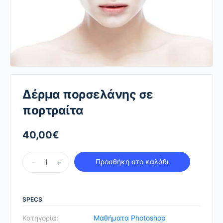
Δέρμα πορσελάνης σε
πορτραίτα
40,00
€
Δέρμα
-
+
Προσθήκη στο καλάθι
πορσελάνης
σε
πορτραίτα
SPECS
quantity
Κατηγορία:
Μαθήματα Photoshop