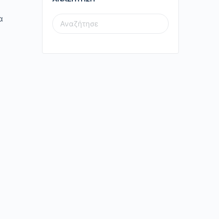
α
SEARCH
FOR: