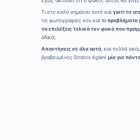
έχεις ακούσει ότι ο φακός αυτός θα γ
ίνει
Τι στο καλό σημαίνει αυτό και
γιατί το
cr
τις φωτογραφίες σου και
τι προβλήματα 
να επιλέξεις τελικά τον φακό που πρα
άδικα;
Απαντήσεις σε όλα αυτά,
και πολλά ακό
βραβευμένος
Stratos
Agiani
μία για πάντα