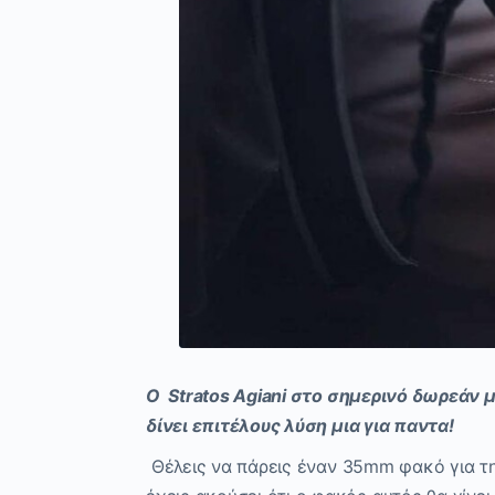
Ο
Stratos
Agiani
στο σημερινό
δωρεάν μ
δίνει ε
πιτέλους
λύση
μια για παντα!
Θέλεις να πάρεις έναν
35mm
φακό για τ