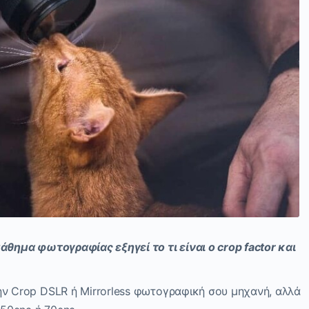
άθημα φωτογραφίας
εξηγεί το τι είναι ο
crop factor
και
ην
Crop DSLR
ή
Μirrorless
φωτογραφική σου μηχανή, αλλά