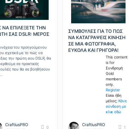
 ΝΑ ΕΠΙΛΕΞΕΤΕ ΤΗΝ
ΣΥΜΒΟΥΛΕΣ ΓΙΑ ΤΟ ΠΩΣ
ΤΗ ΣΑΣ DSLR: ΜΕΡΟΣ
ΝΑ ΚΑΤΑΓΡΑΨΕΙΣ ΚΙΝΗΣΗ
ΣΕ ΜΙΑ ΦΩΤΟΓΡΑΦΙΑ,
υνέχεια του προηγούμενου
ΕΥΚΟΛΑ ΚΑΙ ΓΡΗΓΟΡΑ!
ου σχετικά με το πώς να
This content
έξεις την πρώτη σου DSLR, θα
is for
ερθούμε σε πρακτικές
Συνδρομή
ουλές που θα σε βοηθήσουν
Gold
ν…
members
only.
Register
Είσαι ήδη
μέλος;
Κάνε
σύνδεση με
κλικ εδώ
CraftiusPRO
CraftiusPRO
0
1