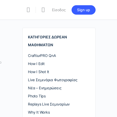
Είσοδος
Sign up
re
ions
ΚΑΤΗΓΟΡΙΕΣ ΔΩΡΕΑΝ
ΜΑΘΗΜΑΤΩΝ
CraftiurPRO QnA
ο
How I Edit
How I Shot It
Live Σεμινάρια Φωτογραφίας
Nέα – Ενημερώσεις
Photo Tips
Replays Live Σεμιναρίων
Why It Works