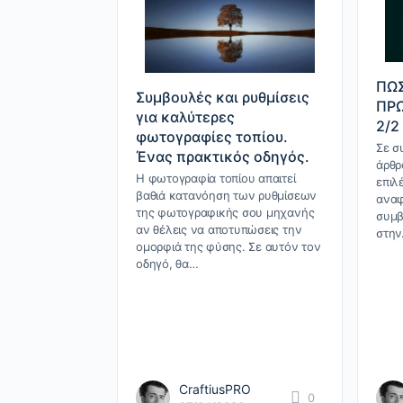
ΠΩΣ
Συμβουλές και ρυθμίσεις
ΠΡΩ
για καλύτερες
2/2
φωτογραφίες τοπίου.
Σε σ
Ένας πρακτικός οδηγός.
άρθρ
Η φωτογραφία τοπίου απαιτεί
επιλ
βαθιά κατανόηση των ρυθμίσεων
αναφ
της φωτογραφικής σου μηχανής
συμβ
αν θέλεις να αποτυπώσεις την
στη
ομορφιά της φύσης. Σε αυτόν τον
οδηγό, θα…
CraftiusPRO
0