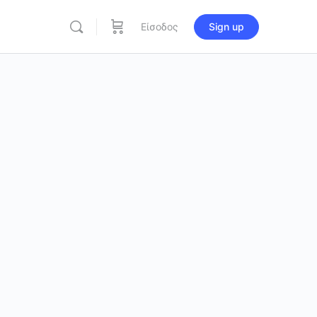
Είσοδος
Sign up
re
ions