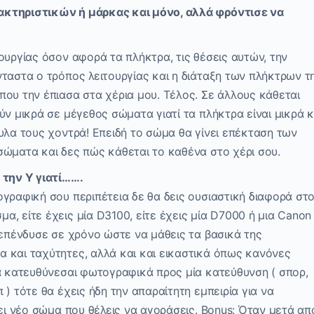
ακτηριστικών ή μάρκας και μόνο, αλλά φρόντισε να
ουργίας όσον αφορά τα πλήκτρα, τις θέσεις αυτών, την
ταστα ο τρόπος λειτουργίας και η διάταξη των πλήκτρων τ
ου την έπιασα στα χέρια μου. Τέλος. Σε άλλους κάθεται
ύν μικρά σε μέγεθος σώματα γιατί τα πλήκτρα είναι μικρά κ
υλα τους χοντρά! Επειδή το σώμα θα γίνει επέκταση των
σώματα και δες πώς κάθεται το καθένα στο χέρι σου.
 την Y γιατί…….
γραφική σου περιπέτεια δε θα δεις ουσιαστική διαφορά στ
, είτε έχεις μία D3100, είτε έχεις μία D7000 ή μια Canon
 επένδυσε σε χρόνο ώστε να μάθεις τα βασικά της
 και ταχύτητες, αλλά και και εικαστικά όπως κανόνες
να κατευθύνεσαι φωτογραφικά προς μία κατεύθυνση ( σπορ,
) τότε θα έχεις ήδη την απαραίτητη εμπειρία για να
χει νέο σώμα που θέλεις να αγοράσεις. Bonus: Όταν μετά απ