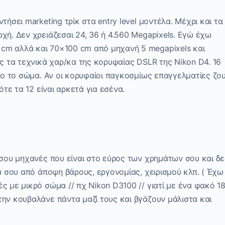
τήσει marketing τρίκ στα entry level μοντέλα. Μέχρι και τα
χή. Δεν χρειάζεσαι 24, 36 ή 4.560 Megapixels. Εγώ έχω
cm αλλά και 70×100 cm από μηχανή 5 megapixels και
ες τα τεχνικά χαρ/κα της κορυφαίας DSLR της Nikon D4. 16
όνο το σώμα. Αν οι κορυφαίοι παγκοσμίως επαγγελματίες ζο
ότε τα 12 είναι αρκετά για εσένα.
 σου μηχανές που είναι στο εύρος των χρημάτων σου και δε
ια σου από άποψη βάρους, εργονομίας, χειρισμού κλπ. ( Έχω
ς με μικρό σώμα // πχ Nikon D3100 // γιατί με ένα φακό 18
ην κουβαλάνε πάντα μαζί τους και βγάζουν μάλιστα και