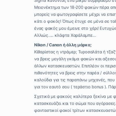
Sigma κάνοντας ένα μικρό συμβιβασμο στ
Μειονέκτημα των 18-200 φακών πέρα από 
μπορείς να φωτογραφίσετε μέχρι να επιστ
κάτι ο φακός! Όπως έτυχε σε μένα σε τα
ένας φακός μου έμεινε στο χέρι! Ευτυχώ
Αλλιώς….. κλάφτα Χαράλαμπε…
Nikon / Canon ή άλλη μάρκα;
Κίθαρίστας η ντράμερ; Τυροσαλάτα ή τζαζτ
να βρεις μεγάλη γκάμα φακών και αξεσο
άλλων κατασκευαστών. Επιπλέον οι περισ
πιθανότητες να βρεις στην παρέα / σύλλ
καλούδια για τις παραπάνω μηχανές, που 
για τον εαυτό σου ( τεράστιο bonus ). Πά
Σχετικά με φακούς καλύτερα ξεκίνα με φ
κατασκευάζει και το σώμα που αγόρασες.
φανταστικοί φακοί τρίτων κατασκευαστώ