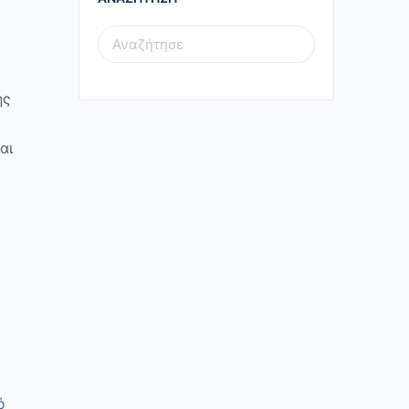
SEARCH
FOR:
ης
αι
ο
ό