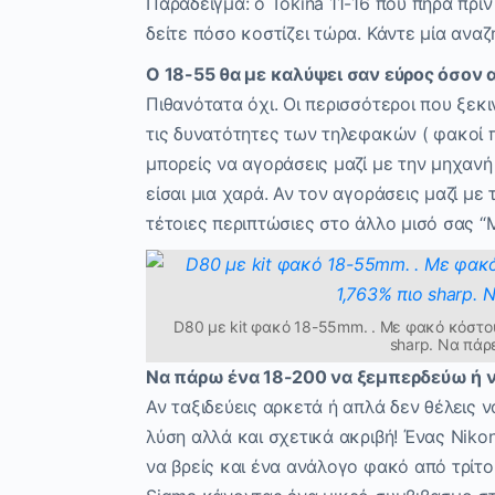
Παράδειγμα: o Tokina 11-16 που πήρα πρι
δείτε πόσο κοστίζει τώρα. Κάντε μία ανα
Ο 18-55 θα με καλύψει σαν εύρος όσον
Πιθανότατα όχι. Οι περισσότεροι που ξε
τις δυνατότητες των τηλεφακών ( φακοί 
μπορείς να αγοράσεις μαζί με την μηχαν
είσαι μια χαρά. Αν τον αγοράσεις μαζί με
τέτοιες περιπτώσιες στο άλλο μισό σας “
D80 με kit φακό 18-55mm. . Με φακό κόστου
sharp. Να πάρ
Να πάρω ένα 18-200 να ξεμπερδεύω ή να
Αν ταξιδεύεις αρκετά ή απλά δεν θέλεις 
λύση αλλά και σχετικά ακριβή! Ένας Niko
να βρείς και ένα ανάλογο φακό από τρίτ