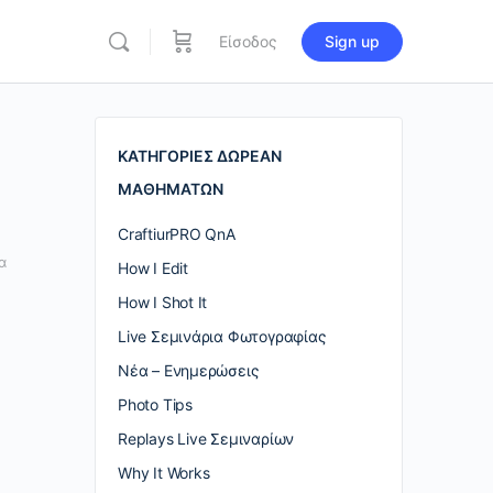
Είσοδος
Sign up
re
ions
ΚΑΤΗΓΟΡΙΕΣ ΔΩΡΕΑΝ
ΜΑΘΗΜΑΤΩΝ
CraftiurPRO QnA
α
How I Edit
How I Shot It
Live Σεμινάρια Φωτογραφίας
Nέα – Ενημερώσεις
Photo Tips
Replays Live Σεμιναρίων
Why It Works