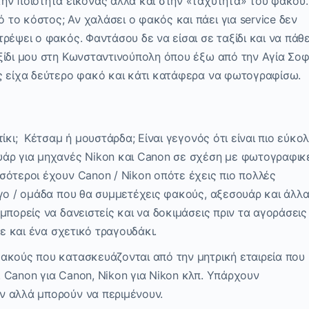
ην ποιότητα εικόνας αλλά και στην «ταχύτητα» του φακού.
το κόστος; Αν χαλάσει ο φακός και πάει για service δεν
ρέψει ο φακός. Φαντάσου δε να είσαι σε ταξίδι και να πάθε
ξίδι μου στη Κωνσταντινούπολη όπου έξω από την Αγία Σοφ
ς είχα δεύτερο φακό και κάτι κατάφερα να φωτογραφίσω.
ίκι; Κέτσαμ ή μουστάρδα; Είναι γεγονός ότι είναι πιο εύκο
υάρ για μηχανές Nikon και Canon σε σχέση με φωτογραφικ
σότεροι έχουν Canon / Nikon οπότε έχεις πιο πολλές
ογο / ομάδα που θα συμμετέχεις φακούς, αξεσουάρ και άλλ
μπορείς να δανειστείς και να δοκιμάσεις πριν τα αγοράσεις
ρε και ένα σχετικό τραγουδάκι.
ακούς που κατασκευάζονται από την μητρική εταιρεία που
 Canon για Canon, Nikon για Nikon κλπ. Υπάρχουν
ν αλλά μπορούν να περιμένουν.