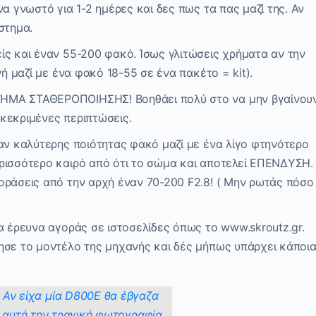
α γνωστό για 1-2 ημέρες και δες πως τα πας μαζί της. Αν
στημα.
ίς και έναν 55-200 φακό. Ίσως γλιτώσεις χρήματα αν την
νή μαζί με ένα φακό 18-55 σε ένα πακέτο = kit).
ΗΜΑ ΣΤΑΘΕΡΟΠΟΙΗΣΗΣ! Βοηθάει πολύ στο να μην βγαίνου
κεκριμένες περιπτώσεις.
ναν καλύτερης ποιότητας φακό μαζί με ένα λίγο φτηνότερο
ρισσότερο καιρό από ότι το σώμα και αποτελεί ΕΠΕΝΔΥΣΗ.
οράσεις από την αρχή έναν 70-200 F2.8! ( Μην ρωτάς πόσο
α έρευνα αγοράς σε ιστοσελίδες όπως το www.skroutz.gr.
ησε το μοντέλο της μηχανής και δές μήπως υπάρχει κάποι