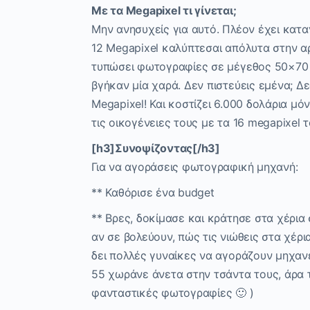
Με τα Megapixel τι γίνεται;
Μην ανησυχείς για αυτό. Πλέον έχει καταν
12 Megapixel καλύπτεσαι απόλυτα στην αρ
τυπώσει φωτογραφίες σε μέγεθος 50×70 
βγήκαν μία χαρά. Δεν πιστεύεις εμένα; Δ
Megapixel! Και κοστίζει 6.000 δολάρια μ
τις οικογένειες τους με τα 16 megapixel τ
[h3]Συνοψίζοντας[/h3]
Για να αγοράσεις φωτογραφική μηχανή:
** Καθόρισε ένα budget
** Βρες, δοκίμασε και κράτησε στα χέρια
αν σε βολεύουν, πώς τις νιώθεις στα χέρ
δει πολλές γυναίκες να αγοράζουν μηχανέ
55 χωράνε άνετα στην τσάντα τους, άρα τ
φανταστικές φωτογραφίες 🙂 )