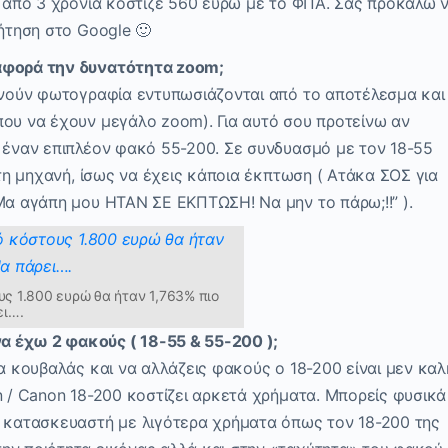
ν από 3 χρόνια κόστιζε 560 ευρώ με το ΦΠΑ. Σας προκαλώ 
ζήτηση στο Google 🙂
 αφορά την δυνατότητα zoom;
κινούν φωτογραφία εντυπωσιάζονται από το αποτέλεσμα και
που να έχουν μεγάλο zoom). Για αυτό σου προτείνω αν
ή έναν επιπλέον φακό 55-200. Σε συνδυασμό με τον 18-55
 τη μηχανή, ίσως να έχεις κάποια έκπτωση ( Ατάκα ΣΟΣ για
Μα αγάπη μου ΗΤΑΝ ΣΕ ΕΚΠΤΩΣΗ! Να μην το πάρω;!!” ).
ς 1.800 ευρώ θα ήταν 1,763% πιο
ει….
 έχω 2 φακούς ( 18-55 & 55-200 );
να κουβαλάς και να αλλάζεις φακούς ο 18-200 είναι μεν καλ
n / Canon 18-200 κοστίζει αρκετά χρήματα. Μπορείς φυσικά
ο κατασκευαστή με λιγότερα χρήματα όπως τον 18-200 της