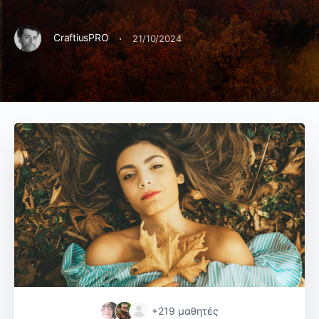
·
CraftiusPRO
21/10/2024
+219
μαθητές