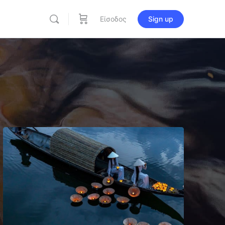
Είσοδος
Sign up
re
ions