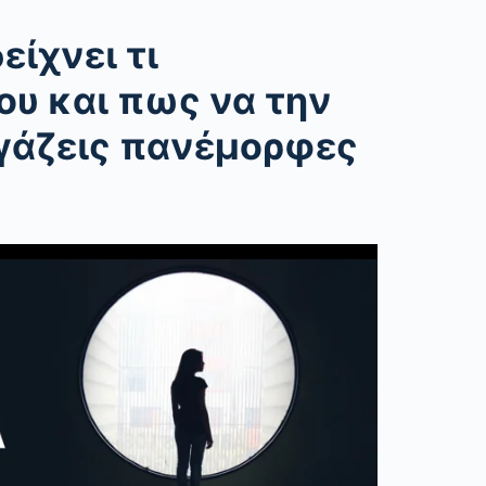
είχνει τι
υ και πως να την
 βγάζεις πανέμορφες