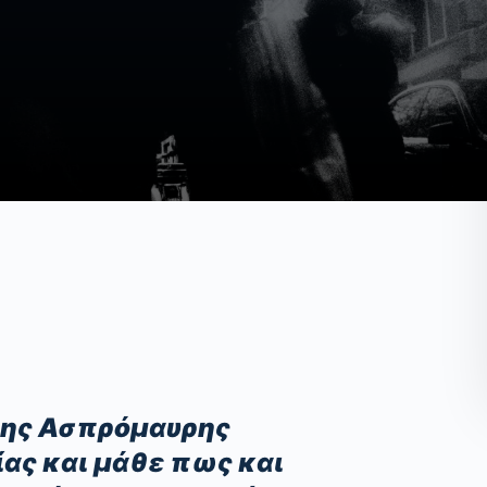
της Ασπρόμαυρης
ας και μάθε πως και