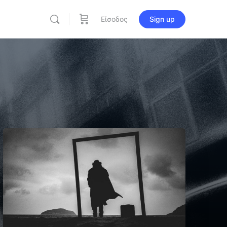
Είσοδος
Sign up
re
ions