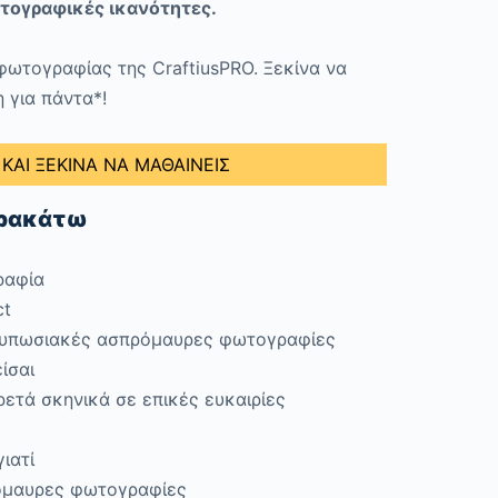
ωτογραφικές ικανότητες.
φωτογραφίας της CraftiusPRO. Ξεκίνα να
 για πάντα*!
ΑΙ ΞΕΚΙΝΑ ΝΑ ΜΑΘΑΙΝΕΙΣ
αρακάτω
ραφία
ct
εντυπωσιακές ασπρόμαυρες φωτογραφίες
ίσαι
ετά σκηνικά σε επικές ευκαιρίες
ιατί
όμαυρες φωτογραφίες