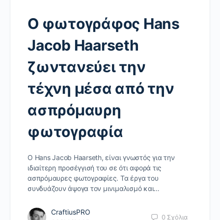
Ο φωτογράφος Hans
Jacob Haarseth
ζωντανεύει την
τέχνη μέσα από την
ασπρόμαυρη
φωτογραφία
Ο Hans Jacob Haarseth, είναι γνωστός για την
ιδιαίτερη προσέγγισή του σε ότι αφορά τις
ασπρόμαυρες φωτογραφίες. Τα έργα του
συνδυάζουν άψογα τον μινιμαλισμό και…
CraftiusPRO
0
Σχόλια