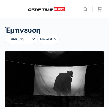
Έμπνευση
Category
Sort
by