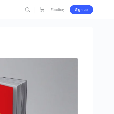
Είσοδος
Sign up
re
ions