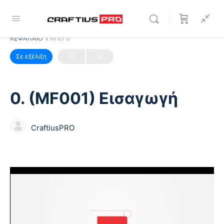
ΚΕΦΆΛΑΙΟ 1
ΑΠΟ 0
Σε εξέλιξη
0. (MF001) Εισαγωγή
CraftiusPRO