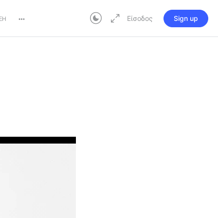
Είσοδος
Sign up
ΞΗ
More
Σε εξέλιξη
options