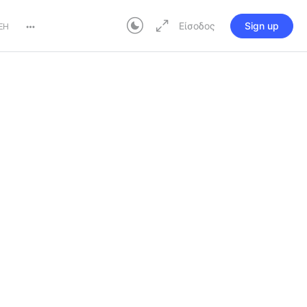
Είσοδος
Sign up
ΞΗ
More
Σε εξέλιξη
options