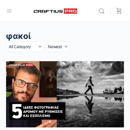
φακοί
Category
Sort
by