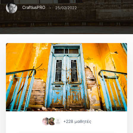
·
CraftiusPRO
25/02/2022
+228
μαθητές