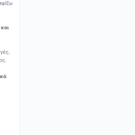
αφίζω
 και
γές,
ος.
ικά