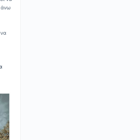
 κάνω
 να
α