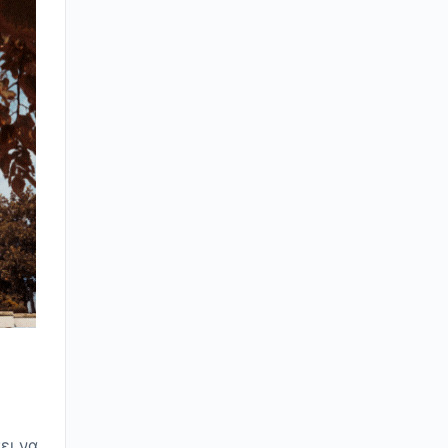
ει να