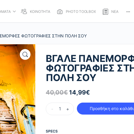
ΗΜΑΤΑ
ΚΟΙΝΟΤΗΤΑ
PHOTO TOOLBOX
ΝΕΑ
Mo
opt
ΝΕΜΟΡΦΕΣ ΦΩΤΟΓΡΑΦΙΕΣ ΣΤΗΝ ΠΟΛΗ ΣΟΥ
ΒΓΑΛΕ ΠΑΝΕΜΟΡ
ΦΩΤΟΓΡΑΦΙΕΣ ΣΤ
ΠΟΛΗ ΣΟΥ
40,00
€
14,99
€
Original
Η
price
τρέχουσα
ΒΓΑΛΕ
was:
τιμή
-
+
Προσθήκη στο καλάθι
ΠΑΝΕΜΟΡΦΕΣ
40,00€.
είναι:
ΦΩΤΟΓΡΑΦΙΕΣ
14,99€.
ΣΤΗΝ
SPECS