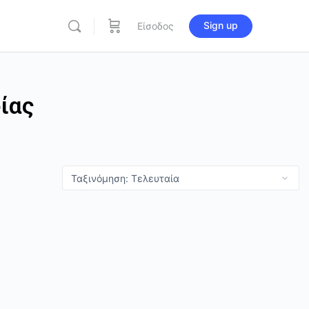
Sign up
Είσοδος
ίας