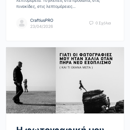
λεπτομέρεια. Το βλέπεις στα πρόσωπα, στις
πινακίδες, στις λεπτομέρειες…
CraftiusPRO
0
Σχόλια
23/04/2026