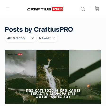
Posts by CraftiusPRO
Category
Sort
by