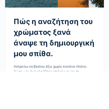
Πώς η αναζήτηση του
χρώματος ξανά
άναψε τη δημιουργική
μου σπίθα.
Λατρεύω να βγαίνω έξω χωρίς κανένα πλάνο.
Δώσε μου ένα ελεύθερο απόγευμα και τη
φωτογραφική μου μηχανή και είμαι πραγματικά
χαρούμενος. Χωρίς προορισμό, χωρίς θέμα,…
CraftiusPRO
0
Σχόλια
30/03/2026