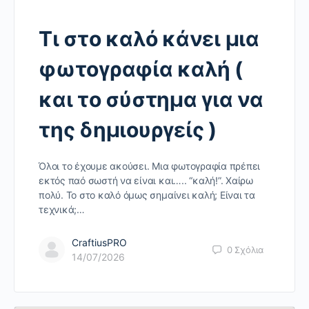
Τι στο καλό κάνει μια
φωτογραφία καλή (
και το σύστημα για να
της δημιουργείς )
Όλοι το έχουμε ακούσει. Μια φωτογραφία πρέπει
εκτός παό σωστή να είναι και….. “καλή!”. Χαίρω
πολύ. Το στο καλό όμως σημαίνει καλή; Είναι τα
τεχνικά;…
CraftiusPRO
0
Σχόλια
14/07/2026