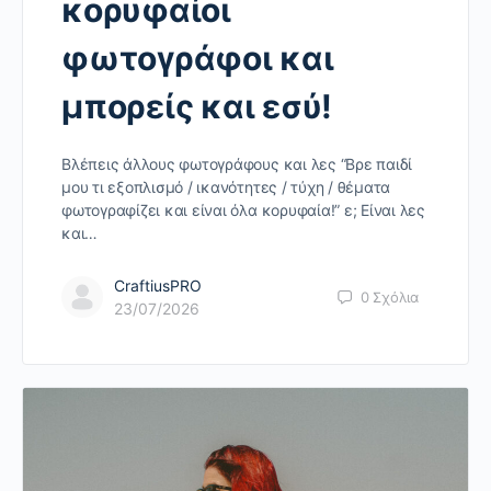
κορυφαίοι
φωτογράφοι και
μπορείς και εσύ!
Βλέπεις άλλους φωτογράφους και λες “Βρε παιδί
μου τι εξοπλισμό / ικανότητες / τύχη / θέματα
φωτογραφίζει και είναι όλα κορυφαία!” ε; Είναι λες
και…
CraftiusPRO
0
Σχόλια
23/07/2026