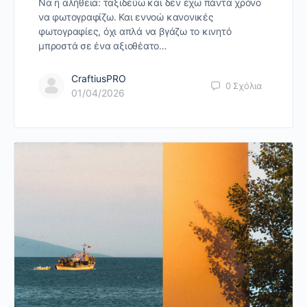
Να η αλήθεια: ταξιδεύω και δεν έχω πάντα χρόνο
να φωτογραφίζω. Και εννοώ κανονικές
φωτογραφίες, όχι απλά να βγάζω το κινητό
μπροστά σε ένα αξιοθέατο…
CraftiusPRO
0
Σχόλια
01/04/2026