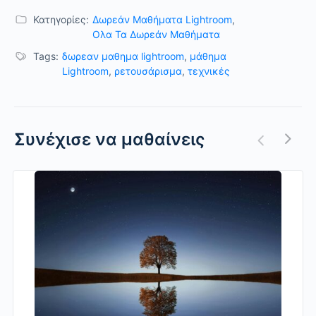
Κατηγορίες:
Δωρεάν Μαθήματα Lightroom
,
Ολα Τα Δωρεάν Μαθήματα
Tags:
δωρεαν μαθημα lightroom
,
μάθημα
Lightroom
,
ρετουσάρισμα
,
τεχνικές
Συνέχισε να μαθαίνεις