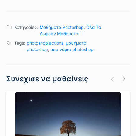
Κατηγορίες:
Μαθήματα Photoshop
,
Ολα Τα
Δωρεάν Μαθήματα
Tags:
photoshop actions
,
μαθήματα
photoshop
,
σεμινάρια photoshop
Συνέχισε να μαθαίνεις