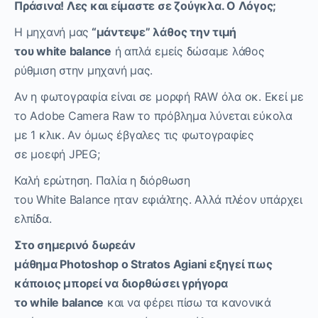
Πράσινα! Λες και είμαστε σε ζούγκλα. Ο Λόγος;
Η μηχανή μας
“
μάντεψε” λάθος την τιμή
του white balance
ή απλά εμείς δώσαμε λάθος
ρύθμιση στην μηχανή μας.
Αν η φωτογραφία είναι σε μορφή RAW όλα οκ. Εκεί με
το
Adobe
Camera
Raw
το πρόβλημα λύνεται εύκολα
με 1 κλικ. Αν όμως έβγαλες τις φωτογραφίες
σε
μοεφή
JPEG;
Καλή ερώτηση.
Παλία
η διόρθωση
του
White
Balance
ηταν
εφιάλτης. Αλλά πλέον υπάρχει
ελπίδα.
Στο σημερινό δωρεάν
μάθημα Photoshop ο Stratos Agiani εξηγεί πως
κάποιος μπορεί να διορθώσει γρήγορα
το while balance
και να φέρει πίσω τα κανονικά