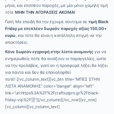
μήνα, και επιπλέον παροχές, με μία μόνο χαμηλή τιμή
τότε
ΜΗΝ ΤΗΝ
ΑΓΟΡΑΣΕΙΣ ΑΚΟΜΑ!
Γιατί; Μα επειδή θα την έχουμε σύντομα σε
τιμή
Black
Friday με επιπλέον δωρεάν παροχές αξίας 150,00
+
ευρώ
, και τότε θα είναι η κατάλληλη στιγμή να την
αποκτήσεις.
Κάνε δωρεάν εγγραφή στην
λίστα αναμονής
για να
ενημερωθείς πότε θα ανοίξουν οι παραγγελίες, ώστε
να την προλάβεις
, γιατί αν η προσφορά λήξει θα λήξει
για πάντα και δεν θα επαναληφθεί
ποτέ!
[/vc_column_text][vc_btn title=”ΜΠΕΣ ΣΤΗΝ
ΛΙΣΤΑ ΑΝΑΜΟΝΗΣ” color=”danger” align=”left”
link=”url:https%3A%2F%2Fcraftiuspro.gr%2Fblack-
friday-vip%2F|||”][/vc_column][/vc_row][vc_row]
[vc_column][vc_column_text]