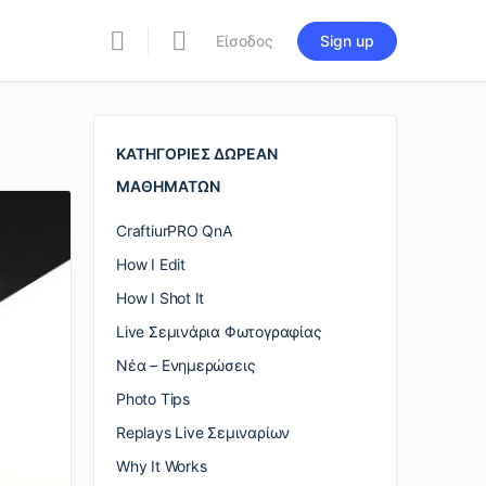
Είσοδος
Sign up
re
ions
ΚΑΤΗΓΟΡΙΕΣ ΔΩΡΕΑΝ
ΜΑΘΗΜΑΤΩΝ
CraftiurPRO QnA
How I Edit
How I Shot It
Live Σεμινάρια Φωτογραφίας
Nέα – Ενημερώσεις
Photo Tips
Replays Live Σεμιναρίων
Why It Works