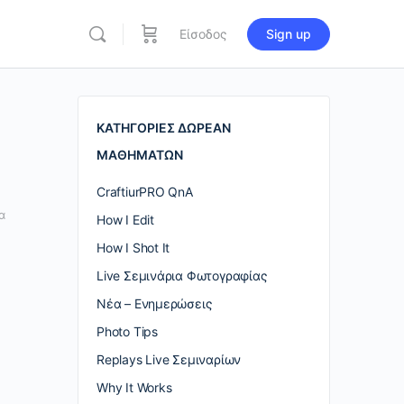
Είσοδος
Sign up
re
ions
ΚΑΤΗΓΟΡΙΕΣ ΔΩΡΕΑΝ
ΜΑΘΗΜΑΤΩΝ
CraftiurPRO QnA
α
How I Edit
How I Shot It
Live Σεμινάρια Φωτογραφίας
Nέα – Ενημερώσεις
Photo Tips
Replays Live Σεμιναρίων
Why It Works