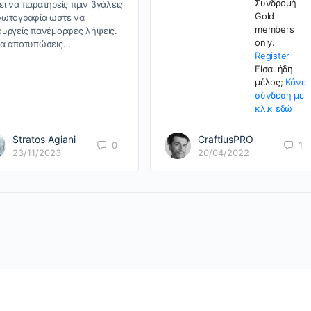
Συνδρομή
ει να παρατηρείς πριν βγάλεις
Gold
φωτογραφία ώστε να
members
ουργείς πανέμορφες λήψεις.
only.
α αποτυπώσεις…
Register
Είσαι ήδη
μέλος;
Κάνε
σύνδεση με
κλικ εδώ
Stratos Agiani
CraftiusPRO
0
1
23/11/2023
20/04/2022