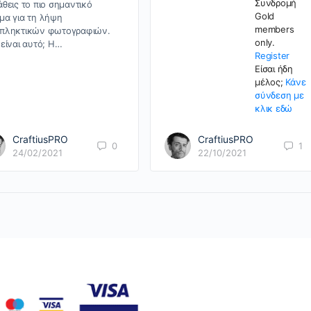
Συνδρομή
άθεις το πιο σημαντικό
Gold
μα για τη λήψη
members
πληκτικών φωτογραφιών.
only.
 είναι αυτό; Η…
Register
Είσαι ήδη
μέλος;
Κάνε
σύνδεση με
κλικ εδώ
CraftiusPRO
CraftiusPRO
0
1
24/02/2021
22/10/2021