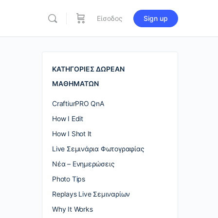
Είσοδος
Sign up
re
ions
ΚΑΤΗΓΟΡΙΕΣ ΔΩΡΕΑΝ
ΜΑΘΗΜΑΤΩΝ
CraftiurPRO QnA
How I Edit
How I Shot It
Live Σεμινάρια Φωτογραφίας
Nέα – Ενημερώσεις
Photo Tips
Replays Live Σεμιναρίων
Why It Works