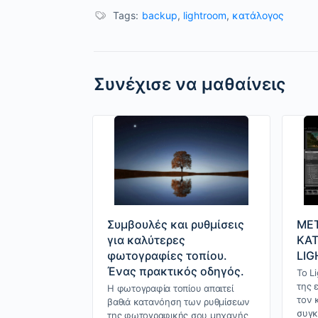
Tags:
backup
,
lightroom
,
κατάλογος
Συνέχισε να μαθαίνεις
ΜΕΤ
Συμβουλές και ρυθμίσεις
ΚΑΤ
για καλύτερες
LI
φωτογραφίες τοπίου.
Ένας πρακτικός οδηγός.
Το L
της 
Η φωτογραφία τοπίου απαιτεί
τον 
βαθιά κατανόηση των ρυθμίσεων
συγκ
της φωτογραφικής σου μηχανής