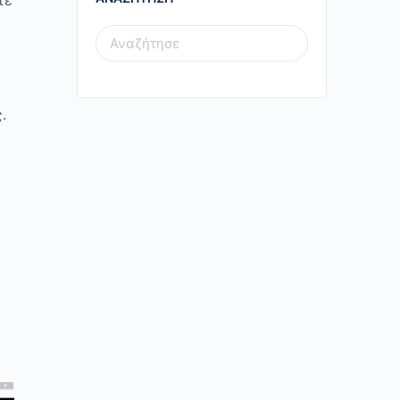
τε
SEARCH
FOR:
.