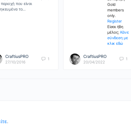
 περιοχή που είναι
Gold
ηκευμένα το…
members
only.
Register
Είσαι ήδη
μέλος;
Κάνε
σύνδεση με
κλικ εδώ
CraftiusPRO
CraftiusPRO
1
1
27/10/2016
20/04/2022
ίτε
.