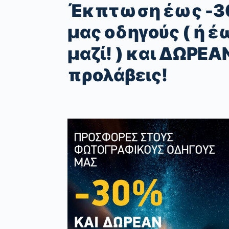
Έκπτωση έως -3
μας οδηγούς ( ή 
μαζί! ) και ΔΩΡΕ
προλάβεις!