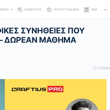
ΗΜΑΤΑ
ΚΟΙΝΟΤΗΤΑ
PHOTO TOOLBOX
ΝΕΑ
Mo
opt
ΙΚΕΣ ΣΥΝΗΘΕΙΕΣ ΠΟΥ
! – ΔΩΡΕΑΝ ΜΑΘΗΜΑ
0
Σχόλι