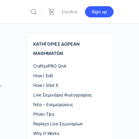
Είσοδος
Sign up
re
ions
ΚΑΤΗΓΟΡΙΕΣ ΔΩΡΕΑΝ
ΜΑΘΗΜΑΤΩΝ
CraftiurPRO QnA
How I Edit
How I Shot It
α
Live Σεμινάρια Φωτογραφίας
Nέα – Ενημερώσεις
Photo Tips
Replays Live Σεμιναρίων
Why It Works