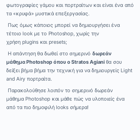
φωτογραφίες γάμου και πορτραίτων και είναι ένα από
τα «κρυφά» μυστικά επεξεργασίας.
Πως όμως κάποιος μπορεί να δημιουργήσει
ένα
τέτοιο
look
με
το
Photoshop
, χωρίς την
χρήση
plugins
και
presets
;
Η απάντηση
θα δωθεί
στο σημερινό
δωρεάν
μάθημα
Photoshop όπου ο Stratos Agiani
θα σου
δείξει βήμα βήμα
την τεχνική για να δημιουργείς
Light
and Airy
πορτραίτα.
Παρακολούθησε λοιπόν το σημερινό δωρεάν
μάθημα
Photoshop
και μάθε πώς να
υλοποιείς ένα
από τα πιο δημοφιλή
looks
σήμερα!