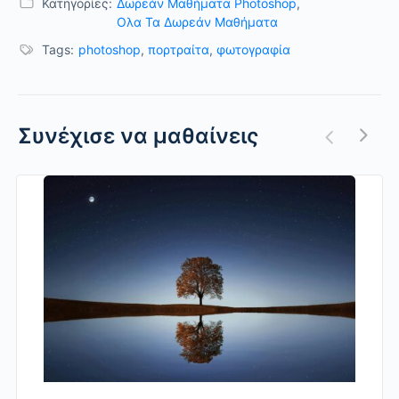
Κατηγορίες:
Δωρεάν Μαθήματα Photoshop
,
Ολα Τα Δωρεάν Μαθήματα
Tags:
photoshop
,
πορτραίτα
,
φωτογραφία
Συνέχισε να μαθαίνεις