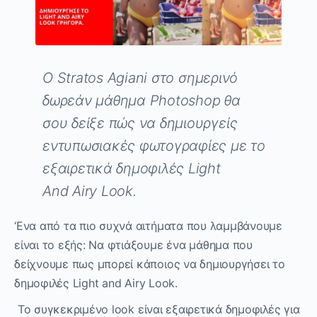
O
Stratos
Agiani
στο σημερινό
δωρεάν μάθημα
Photoshop
θα
σου
δείξε πώς να δημιουργείς
εντυπωσιακές
φωτογραφίες με το
εξαιρετικά δημοφιλές
Light
And
Airy Look.
‘Ενα από τα πιο
συχνά αιτήματα που λαμμβάνουμε
είναι το εξής: Να φτιάξουμε ένα μάθημα που
δείχνουμε πως μπορεί κάποιος να δημιουργήσει το
δημοφιλές
Light
and Air
y Look.
To
συγκεκριμένο
look
είναι εξαιρετικά δημοφιλές για