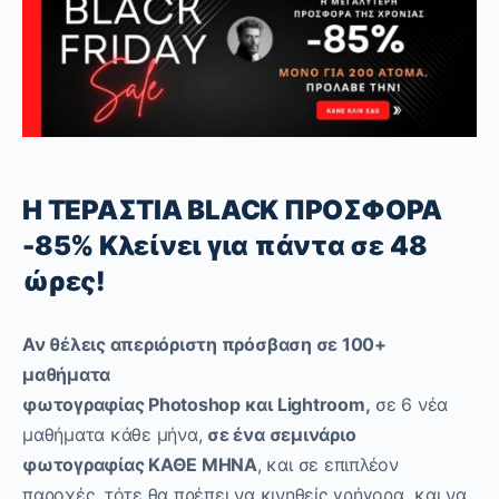
Η ΤΕΡΑΣΤΙΑ
BLACK
ΠΡΟΣΦΟΡΑ
-85% Κλείνει για πάντα σε 48
ώρες!
Αν θέλεις απεριόριστη πρόσβαση σε 100+
μαθήματα
φωτογραφίας
Photoshop
και
Lightroom
,
σε 6 νέα
μαθήματα κάθε μήνα,
σε ένα σεμινάριο
φωτογραφίας ΚΑΘΕ ΜΗΝΑ
, και σε επιπλέον
παροχές, τότε θα πρέπει να κινηθείς γρήγορα και να