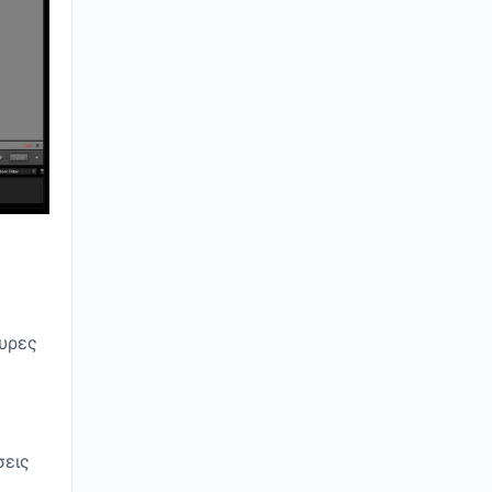
υρες
σεις