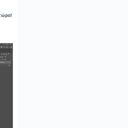
 τώρα!