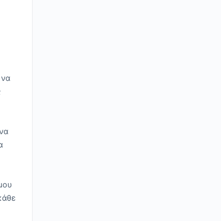
 να
ς
 να
α
μου
κάθε