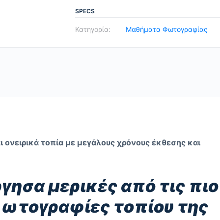
9,90€.
ΜΕ
SPECS
ΑΡΓΟΥΣ
Κατηγορία:
Μαθήματα Φωτογραφίας
ΧΡΟΝΟΥΣ
ΕΚΘΕΣΗΣ
quantity
ι ονειρικά τοπία με μεγάλους χρόνους έκθεσης και
γησα μερικές από τις πιο
ωτογραφίες τοπίου της