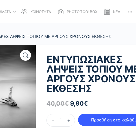
ΗΜΑΤΑ
ΚΟΙΝΟΤΗΤΑ
PHOTO TOOLBOX
ΝΕΑ
Mo
opt
ΑΚΕΣ ΛΗΨΕΙΣ ΤΟΠΙΟΥ ΜΕ ΑΡΓΟΥΣ ΧΡΟΝΟΥΣ ΕΚΘΕΣΗΣ
ΕΝΤΥΠΩΣΙΑΚΕΣ
ΛΗΨΕΙΣ ΤΟΠΙΟΥ Μ
ΑΡΓΟΥΣ ΧΡΟΝΟΥΣ
ΕΚΘΕΣΗΣ
40,00
€
9,90
€
Original
Η
price
τρέχουσα
ΕΝΤΥΠΩΣΙΑΚΕΣ
was:
τιμή
-
+
Προσθήκη στο καλάθι
ΛΗΨΕΙΣ
40,00€.
είναι:
ΤΟΠΙΟΥ