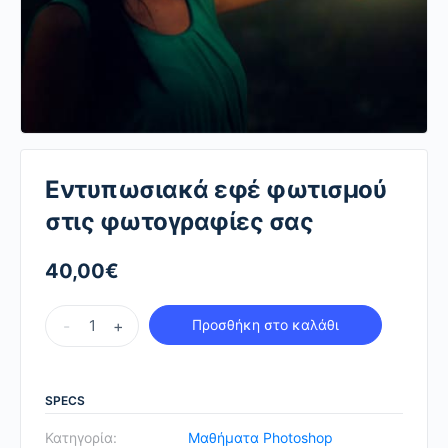
Εντυπωσιακά εφέ φωτισμού
στις φωτογραφίες σας
40,00
€
Εντυπωσιακά
-
+
Προσθήκη στο καλάθι
εφέ
φωτισμού
στις
SPECS
φωτογραφίες
Κατηγορία:
Μαθήματα Photoshop