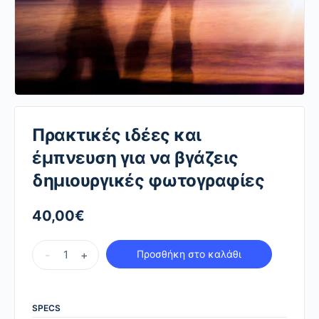
Πρακτικές ιδέες και
έμπνευση για να βγάζεις
δημιουργικές φωτογραφίες
40,00
€
Πρακτικές
-
+
Προσθήκη στο καλάθι
ιδέες
και
έμπνευση
SPECS