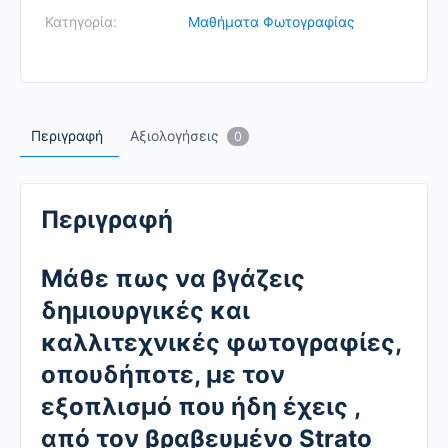
για
Κατηγορία:
Μαθήματα Φωτογραφίας
να
βγάζεις
δημιουργικές
φωτογραφίες
Περιγραφή
Αξιολογήσεις
0
quantity
Περιγραφή
Mάθε πως να βγάζεις
δημιουργικές και
καλλιτεχνικές φωτογραφίες,
οπουδήποτε, με τον
εξοπλισμό που ήδη έχεις ,
από τον βραβευμένο Strato