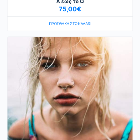
Α εως το Ω
75,00
€
ΠΡΟΣΘΉΚΗ ΣΤΟ ΚΑΛΆΘΙ