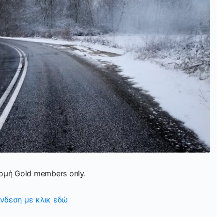
ρομή Gold members only.
νδεση με κλικ εδώ