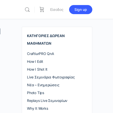
Είσοδος
Sign up
re
ions
Η
ΚΑΤΗΓΟΡΙΕΣ ΔΩΡΕΑΝ
ΜΑΘΗΜΑΤΩΝ
CraftiurPRO QnA
How I Edit
How I Shot It
Live Σεμινάρια Φωτογραφίας
Nέα – Ενημερώσεις
Photo Tips
Replays Live Σεμιναρίων
Why It Works