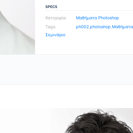
εντυπωσιακό
SPECS
fashion
Κατηγορία:
Μαθήματα Photoshop
look
Tags:
ph002
,
photoshop
,
Μαθήματα
quantity
Σεμινάριο