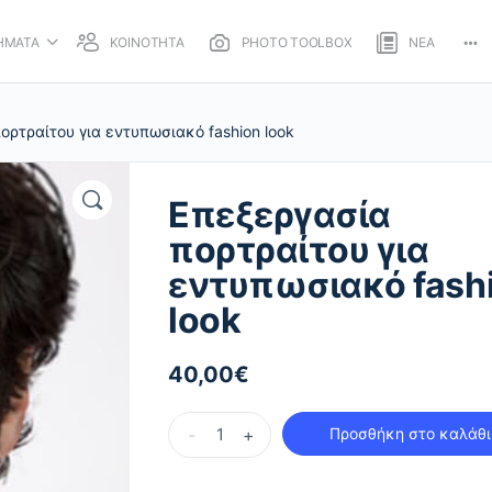
ΗΜΑΤΑ
ΚΟΙΝΟΤΗΤΑ
PHOTO TOOLBOX
ΝΕΑ
Mo
opt
ορτραίτου για εντυπωσιακό fashion look
Επεξεργασία
πορτραίτου για
εντυπωσιακό fash
look
40,00
€
Επεξεργασία
-
+
Προσθήκη στο καλάθι
πορτραίτου
για