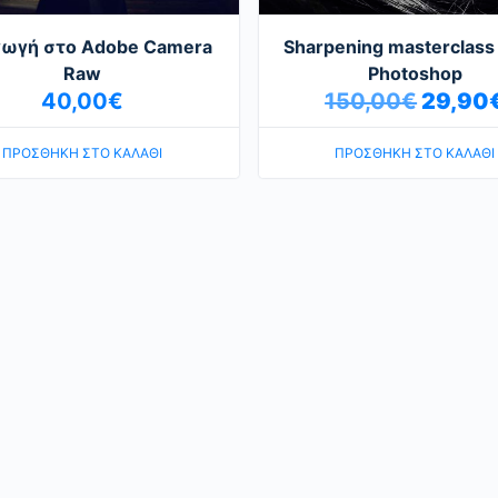
γωγή στο Αdobe Camera
Sharpening masterclass
Raw
Photoshop
40,00
€
150,00
€
29,90
Original
price
ΠΡΟΣΘΉΚΗ ΣΤΟ ΚΑΛΆΘΙ
ΠΡΟΣΘΉΚΗ ΣΤΟ ΚΑΛΆΘΙ
was:
150,00€.