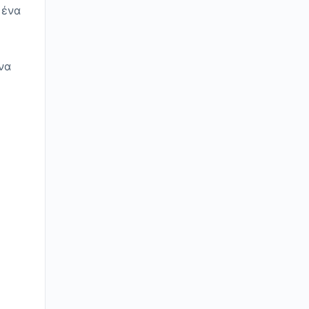
 ένα
να