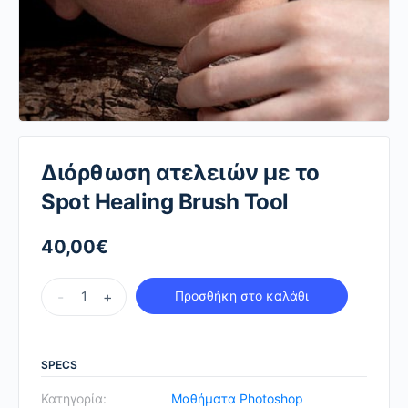
Διόρθωση ατελειών με το
Spot Healing Brush Tool
40,00
€
Διόρθωση
-
+
Προσθήκη στο καλάθι
ατελειών
με
το
SPECS
Spot
Κατηγορία:
Μαθήματα Photoshop