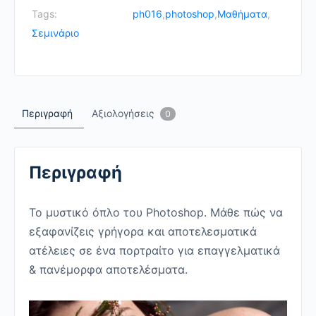
Healing
Tags:
ph016
,
photoshop
,
Μαθήματα
,
Brush
Σεμινάριο
Tool
quantity
Περιγραφή
Αξιολογήσεις
0
Περιγραφή
Το μυστικό όπλο του Photoshop. Μάθε πώς να
εξαφανίζεις γρήγορα και αποτελεσματικά
ατέλειες σε ένα πορτραίτο για επαγγελματικά
& πανέμορφα αποτελέσματα.