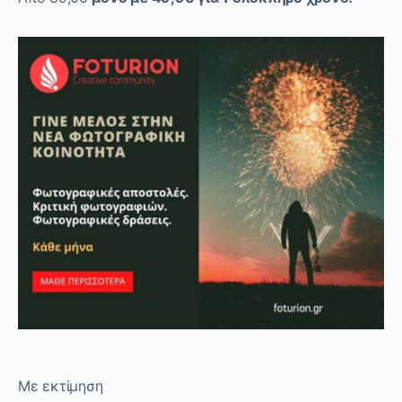
Με
εκτίμηση