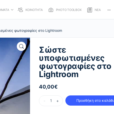
ΗΜΑΤΑ
ΚΟΙΝΟΤΗΤΑ
PHOTO TOOLBOX
ΝΕΑ
Mo
opt
σμένες φωτογραφίες στο Lightroom
Σώστε
υποφωτισμένες
φωτογραφίες στο
Lightroom
40,00
€
Σώστε
-
+
Προσθήκη στο καλάθι
υποφωτισμένες
φωτογραφίες